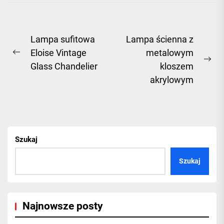
Nawigacja
Lampa sufitowa
Lampa ścienna z
Eloise Vintage
metalowym
wpisu
Previous
Ne
Glass Chandelier
kloszem
post:
pos
akrylowym
Szukaj
Szukaj
Najnowsze posty