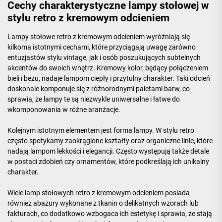
Cechy charakterystyczne lampy stołowej w
stylu retro z kremowym odcieniem
Lampy stołowe retro z kremowym odcieniem wyróżniają się
kilkoma istotnymi cechami, które przyciągają uwagę zarówno
entuzjastów stylu vintage, jak i osób poszukujących subtelnych
akcentów do swoich wnętrz. Kremowy kolor, będący połączeniem
bieli i beżu, nadaje lampom ciepły i przytulny charakter. Taki odcień
doskonale komponuje się z różnorodnymi paletami barw, co
sprawia, że lampy te są niezwykle uniwersalne i łatwe do
wkomponowania w różne aranżacje.
Kolejnym istotnym elementem jest forma lampy. W stylu retro
często spotykamy zaokrąglone kształty oraz organiczne linie, które
nadają lampom lekkości i elegancji. Często występują także detale
w postaci zdobień czy ornamentów, które podkreślają ich unikalny
charakter.
Wiele lamp stołowych retro z kremowym odcieniem posiada
również abażury wykonane z tkanin o delikatnych wzorach lub
fakturach, co dodatkowo wzbogaca ich estetykę i sprawia, że stają