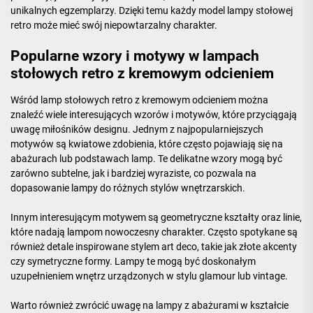
unikalnych egzemplarzy. Dzięki temu każdy model lampy stołowej
retro może mieć swój niepowtarzalny charakter.
Popularne wzory i motywy w lampach
stołowych retro z kremowym odcieniem
Wśród lamp stołowych retro z kremowym odcieniem można
znaleźć wiele interesujących wzorów i motywów, które przyciągają
uwagę miłośników designu. Jednym z najpopularniejszych
motywów są kwiatowe zdobienia, które często pojawiają się na
abażurach lub podstawach lamp. Te delikatne wzory mogą być
zarówno subtelne, jak i bardziej wyraziste, co pozwala na
dopasowanie lampy do różnych stylów wnętrzarskich.
Innym interesującym motywem są geometryczne kształty oraz linie,
które nadają lampom nowoczesny charakter. Często spotykane są
również detale inspirowane stylem art deco, takie jak złote akcenty
czy symetryczne formy. Lampy te mogą być doskonałym
uzupełnieniem wnętrz urządzonych w stylu glamour lub vintage.
Warto również zwrócić uwagę na lampy z abażurami w kształcie