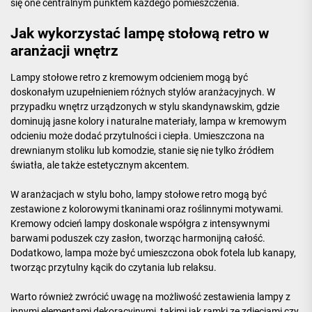
się one centralnym punktem każdego pomieszczenia.
Jak wykorzystać lampę stołową retro w
aranżacji wnętrz
Lampy stołowe retro z kremowym odcieniem mogą być
doskonałym uzupełnieniem różnych stylów aranżacyjnych. W
przypadku wnętrz urządzonych w stylu skandynawskim, gdzie
dominują jasne kolory i naturalne materiały, lampa w kremowym
odcieniu może dodać przytulności i ciepła. Umieszczona na
drewnianym stoliku lub komodzie, stanie się nie tylko źródłem
światła, ale także estetycznym akcentem.
W aranżacjach w stylu boho, lampy stołowe retro mogą być
zestawione z kolorowymi tkaninami oraz roślinnymi motywami.
Kremowy odcień lampy doskonale współgra z intensywnymi
barwami poduszek czy zasłon, tworząc harmonijną całość.
Dodatkowo, lampa może być umieszczona obok fotela lub kanapy,
tworząc przytulny kącik do czytania lub relaksu.
Warto również zwrócić uwagę na możliwość zestawienia lampy z
innymi elementami dekoracyjnymi, takimi jak ramki ze zdjęciami czy