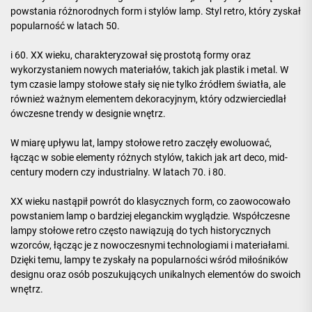
powstania różnorodnych form i stylów lamp. Styl retro, który zyskał
popularność w latach 50.
i 60. XX wieku, charakteryzował się prostotą formy oraz
wykorzystaniem nowych materiałów, takich jak plastik i metal. W
tym czasie lampy stołowe stały się nie tylko źródłem światła, ale
również ważnym elementem dekoracyjnym, który odzwierciedlał
ówczesne trendy w designie wnętrz.
W miarę upływu lat, lampy stołowe retro zaczęły ewoluować,
łącząc w sobie elementy różnych stylów, takich jak art deco, mid-
century modern czy industrialny. W latach 70. i 80.
XX wieku nastąpił powrót do klasycznych form, co zaowocowało
powstaniem lamp o bardziej eleganckim wyglądzie. Współczesne
lampy stołowe retro często nawiązują do tych historycznych
wzorców, łącząc je z nowoczesnymi technologiami i materiałami.
Dzięki temu, lampy te zyskały na popularności wśród miłośników
designu oraz osób poszukujących unikalnych elementów do swoich
wnętrz.