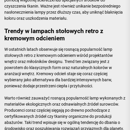
pomocą wilgotnej ściereczki lub specjalnych środków do
czyszczenia tkanin. Ważne jest również unikanie bezpośredniego
nasłonecznienia lampy przez dłuższy czas, aby uniknąć blaknięcia
koloru oraz uszkodzenia materiału.
Trendy w lampach stołowych retro z
kremowym odcieniem
W ostatnich latach obserwuje się rosnącą popularność lamp
stołowych retro z kremowym odcieniem wśród projektantów
wnętrz oraz miłośników designu. Trend ten związany jest z
powrotem do klasycznych form oraz naturalnych kolorów w
aranżacji wnętrz. Kremowy odcień staje się coraz częściej
wybierany jako alternatywa dla bardziej intensywnych barw,
ponieważ dodaje przestrzeni ciepła i przytulności.
Warto również zauważyć rosnącą popularność lamp wykonanych z
materiałów ekologicznych oraz odnawialnych źródeł surowców.
Producenci coraz częściej sięgają po drewno pochodzące z
certyfikowanych źródeł czy tkaniny organiczne do produkcji
abażurów. Taki trend wpisuje się w ogólną tendencję do dbania o
środowisko oraz poszukiwania rozwiązań przyjaznych dla planety.