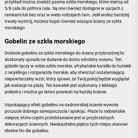
przykład można znaleźć pasma szkła morskiego, które mierzą od
5/8 cala do półtora cala. Są one również dostępne w opcjach z
ramkami lub bez oraz w wielu rodzajach ram. Jeśli wolisz bardziej
trwały wystrój, możesz kupić również wiszące ściany ze szkła
morskiego.
Gobelin ze szkła morskiego
Dodanie gobelinu ze szkła morskiego do ściany przybrzeżnej to
doskonały sposób na dodanie do domu odrobiny oceanu. Ten
gobelin łączy w sobie szkło morskie, afrykańskie koraliki do butelek
z recyklingu i rozgwiazdy morskie, aby stworzyć oszałamiający,
niepowtarzalny wzór, który sprawi, że Twój pokój będzie wyglądał
jak wakacje na plaży. Ten kawałek jest wykonany z lekkiego
poliestru i można go łatwo powiesić na każdej ścianie.
Uspokajający efekt gobelinu na nadmorskiej ścianie wywoła
poczucie dobrego samopoczucia i spokoju. Plaże to niebiańskie
miejsce, które często przedstawiane jest w przybrzeżnych
dekoracjach ściennych. Nieskazitelne piękno tych miejsc stanowi
idealne tło dla gobelinu.