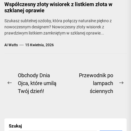
Współczesny złoty wisiorek z listkiem złota w
szklanej oprawie
Szukasz subtelnej ozdoby, która połączy naturalne piękno z
nowoczesnym designem? Nowoczesny złoty wisiorek z
prawdziwym listkiem zamkniętym w szklanej oprawie...
Al Watts
15 Kwietnia, 2026
Nawigacja
Obchody Dnia
Przewodnik po
Ojca, które umilą
lampach
wpisu
Previous
Ne
Twój dzień!
ściennych
post:
pos
Szukaj