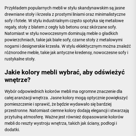
Przykładem popularnych mebli w stylu skandynawskim są jasne
drewniane stoły i krzesła z prostymi liniami oraz minimalistyczne
sofy i fotele. W stylu industrialnym często spotyka się metalowe
regały, stoły z blatem z cegły lub betonu oraz skórzane sofy.
Natomiast w stylu nowoczesnym dominują meble o gładkich
powierzchniach, takie jak białe sofy, czarne stoły z metalowymi
nogami i designerskie krzesła. W stylu eklektycznym można znaleźć
różnorodne meble, takie jak antyczne kredensy, nowoczesne sofy i
rustykalne stoły.
Jakie kolory mebli wybrać, aby odświeżyć
wnętrze?
Wybór odpowiednich kolorów mebli ma ogromne znaczenie dla
całej aranżacji wnętrza. Jasne kolory mogą optycznie powiększyć
pomieszczenie i sprawić, że będzie wydawało się bardziej
przestronne. Natomiast ciemne kolory dodają elegancji i stwarzają
przytulną atmosferę. Ważne jest również dopasowanie kolorów
mebli do reszty wystroju wnętrza, takich jak ściany, podłogi i
dodatki.