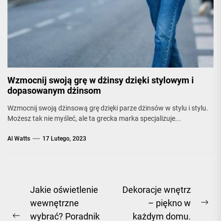
Wzmocnij swoją grę w dżinsy dzięki stylowym i
dopasowanym dżinsom
Wzmocnij swoją dżinsową grę dzięki parze dżinsów w stylu i stylu.
Możesz tak nie myśleć, ale ta grecka marka specjalizuje...
Al Watts
17 Lutego, 2023
Nawigacja
Jakie oświetlenie
Dekoracje wnętrz
wewnętrzne
– piękno w
wpisu
Ne
wybrać? Poradnik
każdym domu.