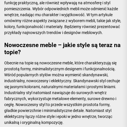
funkcję praktyczną, ale również wpływają na atmosferę i styl
pomieszczenia. Wybór odpowiednich mebli może odmienić każde
wnętrze, nadając mu charakter i wyjątkowość. W tym artykule
omówimy różne aspekty związane z wyborem mebli, takie jak style,
kolory, funkcjonalność i materiały. Będziemy również prezentować
przykłady najnowszych trendów i designów meblowych.
Nowoczesne meble – jakie style są teraz na
topie?
Obecnie na topie są nowoczesne meble, które charakteryzują się
prostotą formy, minimalistycznym designem i funkcjonalnością.
Wśród popularnych stylów można wymienić skandynawski,
industrialny, nowoczesny i eklektyczny. Skandynawski styl cechuje
się jasnymi kolorami, naturalnymi materiałami i prostymi liniami.
Industrialny styl natomiast nawiązuje do surowych wnętrz
fabrycznych, wykorzystuje metalowe elementy, surowe drewno i
cegłę. Nowoczesny styl to przede wszystkim prostota formy,
gładkie powierzchnie i minimalistyczne detale. Natomiast styl
eklektyczny łączy różne style i epoki w jedno wnętrze, tworząc
unikalną i oryginalną kompozycję.