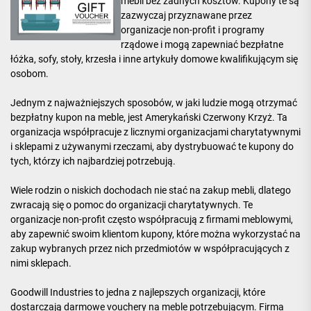
mebli bez żadnych kosztów. Kupony te są
zazwyczaj przyznawane przez
organizacje non-profit i programy
rządowe i mogą zapewniać bezpłatne
łóżka, sofy, stoły, krzesła i inne artykuły domowe kwalifikującym się
osobom.
Jednym z najważniejszych sposobów, w jaki ludzie mogą otrzymać
bezpłatny kupon na meble, jest Amerykański Czerwony Krzyż. Ta
organizacja współpracuje z licznymi organizacjami charytatywnymi
i sklepami z używanymi rzeczami, aby dystrybuować te kupony do
tych, którzy ich najbardziej potrzebują.
Wiele rodzin o niskich dochodach nie stać na zakup mebli, dlatego
zwracają się o pomoc do organizacji charytatywnych. Te
organizacje non-profit często współpracują z firmami meblowymi,
aby zapewnić swoim klientom kupony, które można wykorzystać na
zakup wybranych przez nich przedmiotów w współpracujących z
nimi sklepach.
Goodwill Industries to jedna z najlepszych organizacji, które
dostarczają darmowe vouchery na meble potrzebującym. Firma